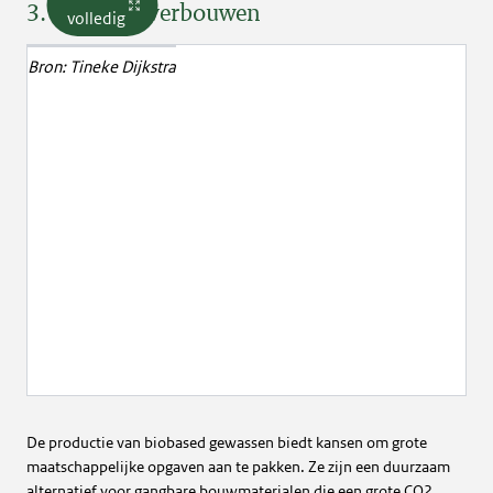
3. Biobased verbouwen
volledig
Bron:
Tineke Dijkstra
De productie van biobased gewassen biedt kansen om grote
maatschappelijke opgaven aan te pakken. Ze zijn een duurzaam
alternatief voor gangbare bouwmaterialen die een grote CO2