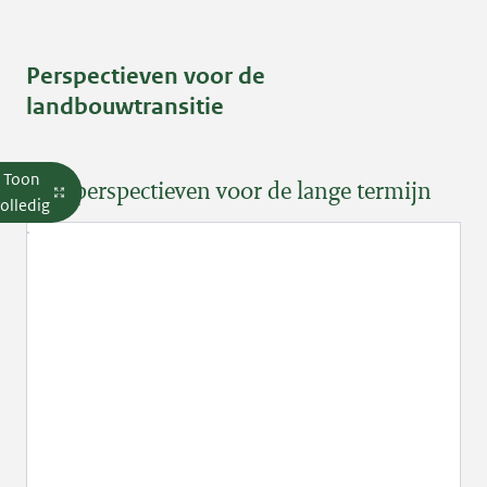
Perspectieven voor de
landbouwtransitie
Toon
Drie perspectieven voor de lange termijn
olledig