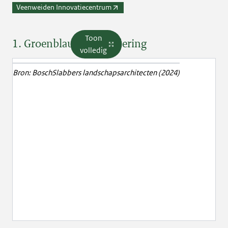
Veenweiden Innovatiecentrum
Toon
1. Groenblauwe dooradering
volledig
Bron:
BoschSlabbers landschapsarchitecten (2024)